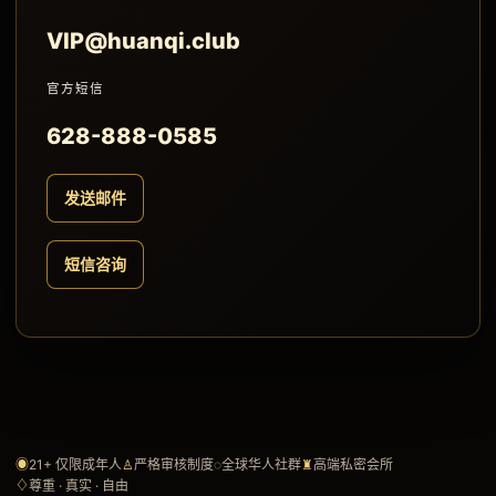
VIP@huanqi.club
官方短信
628-888-0585
发送邮件
短信咨询
◉
21+ 仅限成年人
♙
严格审核制度
◌
全球华人社群
♜
高端私密会所
♢
尊重 · 真实 · 自由