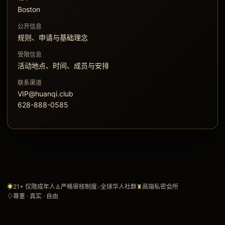
Boston
公开信息
规则、申请与基础理念
受限信息
活动地点、时间、成员与安排
联系渠道
VIP@huanqi.club
628-888-0585
◉
21+ 仅限成年人
♙
严格审核制度
◌
全球华人社群
♜
高端私密会所
♢
尊重 · 真实 · 自由